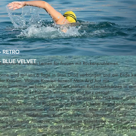
- RETRO
- BLUE VELVET
sbesondere Kraulen Lernen für Frauen mit Rückenproblemen.
onne wird mit uns 6 Tage in Stari Grad verbringen und am Ende k
der Kraulen. Warum Kraulen lernen? Mein Arzt hat mir
ustschwimmen verboten, als ich mit starken Rückenschmerzen in sei
dination kam. Er hat mich eingerenkt und kurz gesagt:
rustschwimmen ab sofort verboten. Es verstärkt das Hohlkreuz, führt
ckenproblemen und Rückenschmerzen." Ich habe dann bei Yvonne
ivatstunden genommen und Kraulen gelernt, aber richtig mit
hwimmbrille, Badehaube, Kopf unter Wasser, Atemtechnik und
fänglich wenig Ausdauer......ich habe es gelernt und war schmerzfr
pell: Kraulen ist lernbar, macht eine sehr gute Figur und ist gesund.