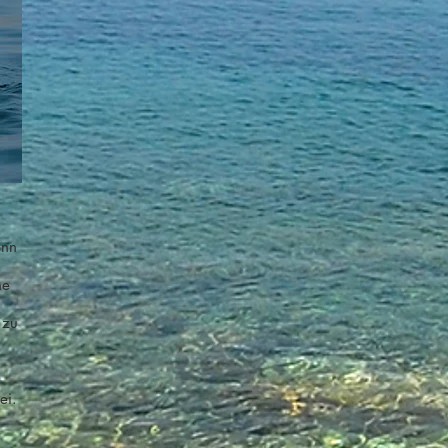
ann
ne
 zu
ei.