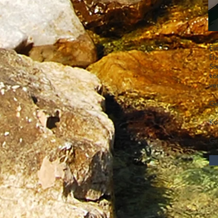
Ei
Fi
So
kö
ve
Ge
Ko
G