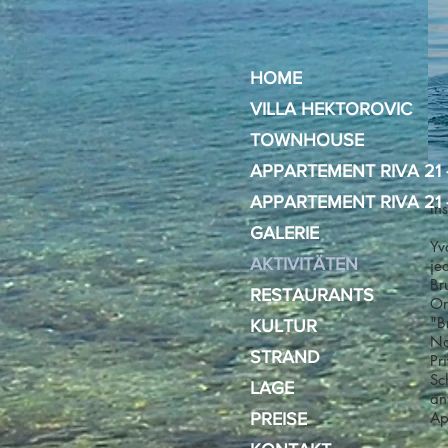
HOME
VILLA HEKTOROVIC
TOWNHOUSE
APPARTEMENT RIVA 21 
APPARTEMENT RIVA 21 
In
GALERIE
Yv
AKTIVITÄTEN
je
Br
RESTAURANTS
Or
"B
KULTUR
Na
STRAND
Pr
Sc
LAGE
an
Ap
PREISE