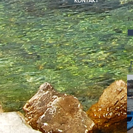
KONTAKT
Ab
un
Pr