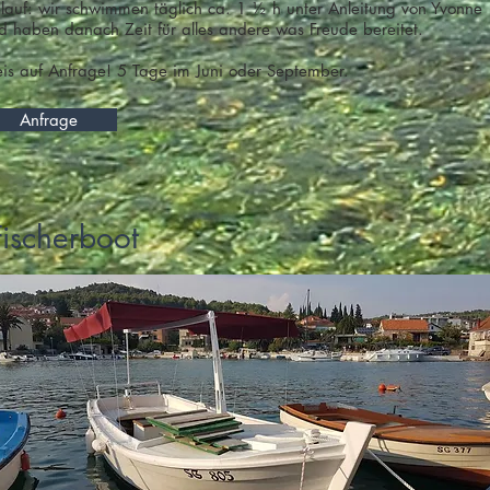
lauf: wir schwimmen täglich ca. 1 ½ h unter Anleitung von Yvonne
d haben danach Zeit für alles andere was Freude bereitet.
eis auf Anfrage! 5 Tage im Juni oder September.
Anfrage
Fischerboot