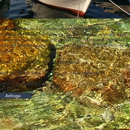
n Einheimischer wird mit Ihnen schöne Plätze entdecken. Das
scherboot hat Platz für 8 Personen, gesehen werden einsame Buchte
nnenaufgang und Sonnenuntergang. Picknickkorb und Getränke
nnen auf Wunsch organisiert werden. Flossen und Schwimmbrille ni
rgessen.
mütlich, einzigartig und entschleunigend.....
sten: pro Person Euro 120/Tag, ab 2 Personen möglich
ruppenpreis auf Anfrage
Anfrage