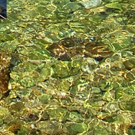
n,
cht