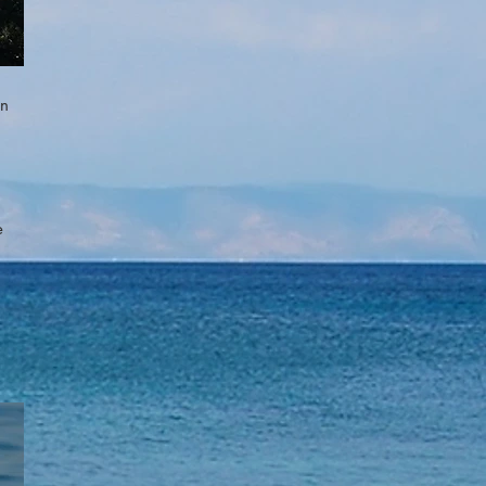
on
ge