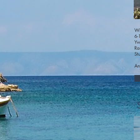
Wi
6-
Yv
Ra
St
An